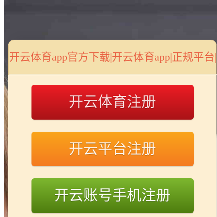
开云体育app官方下载|开云体育app|正规平台|
网站
开云体育注册
开云平台注册
开云账号手机注册